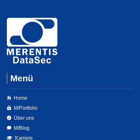
Menü
Home

M/Portfolio

Über uns

M/Blog

Karriere
