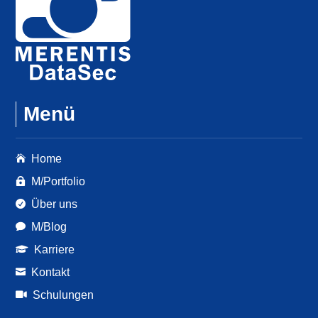
Menü
Home

M/Portfolio

Über uns

M/Blog

Karriere

Kontakt

Schulungen
